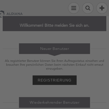
Alle
Artikel
Willkommen! Bitte melden Sie sich an.
Strand
&
Sport
Neuer Benutzer
Fashion
&
Als registrierter Benutzer können Sie Ihren Auftragsstatus einsehen und
Accessoires
brauchen Ihre persönlichen Daten beim nächsten Einkauf nicht erneut
einzugeben.
Flosse
Kinderwelt
REGISTRIERUNG
Reisen
Wiederkehrender Benutzer
Streuartikel